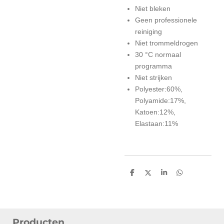
Niet bleken
Geen professionele
reiniging
Niet trommeldrogen
30 °C normaal
programma
Niet strijken
Polyester:60%,
Polyamide:17%,
Katoen:12%,
Elastaan:11%
D
D
S
D
e
e
h
e
l
e
a
l
e
l
r
e
n
e
n
Producten