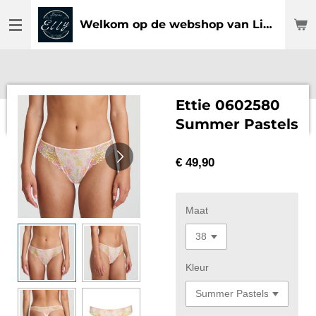
Ga
Welkom op de webshop van Lingerie Elly
direct
naar
de
hoofdinhoud
Ettie 0602580
Summer Pastels
€ 49,90
Maat
Kleur