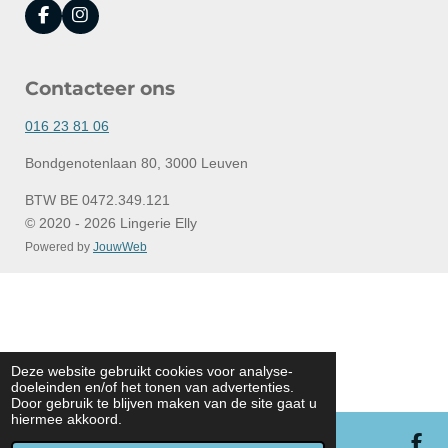
F
I
a
n
c
s
e
t
Contacteer ons
b
a
o
g
o
r
016 23 81 06
k
a
m
Bondgenotenlaan 80, 3000 Leuven
BTW BE 0472.349.121
© 2020 - 2026 Lingerie Elly
Powered by
JouwWeb
Deze website gebruikt cookies voor analyse-
doeleinden en/of het tonen van advertenties.
Door gebruik te blijven maken van de site gaat u
hiermee akkoord.