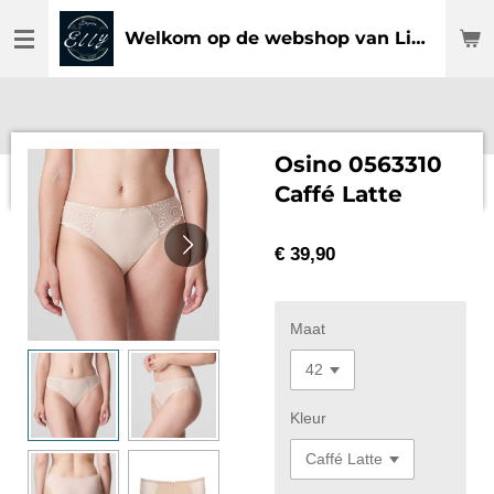
Ga
Welkom op de webshop van Lingerie Elly
direct
naar
de
hoofdinhoud
Osino 0563310
Caffé Latte
€ 39,90
Maat
Kleur