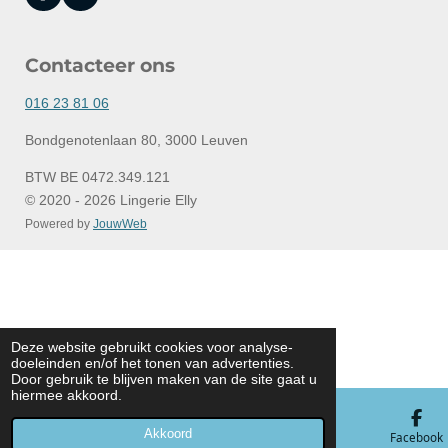
a
n
c
s
e
t
Contacteer ons
b
a
o
g
o
r
016 23 81 06
k
a
m
Bondgenotenlaan 80, 3000 Leuven
BTW BE 0472.349.121
© 2020 - 2026 Lingerie Elly
Powered by
JouwWeb
Deze website gebruikt cookies voor analyse-
doeleinden en/of het tonen van advertenties.
Door gebruik te blijven maken van de site gaat u
hiermee akkoord.
Akkoord
E-mailadres
Telefoonnummer
Kaart
Facebook