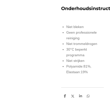
Onderhoudsinstruct
Niet bleken
Geen professionele
reiniging
Niet trommeldrogen
30°C beperkt
programma
Niet strijken
Polyamide:81%,
Elastaan:19%
D
D
S
D
e
e
h
e
l
e
a
l
e
l
r
e