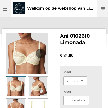
Ga
Welkom op de webshop van Lingerie Elly
direct
naar
de
hoofdinhoud
Ani 0102610
Limonada
€ 84,90
Maat
Kleur