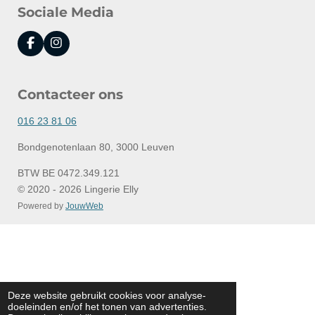
Sociale Media
F
I
a
n
c
s
e
t
Contacteer ons
b
a
o
g
o
r
016 23 81 06
k
a
m
Bondgenotenlaan 80, 3000 Leuven
BTW BE 0472.349.121
© 2020 - 2026 Lingerie Elly
Powered by
JouwWeb
Deze website gebruikt cookies voor analyse-
doeleinden en/of het tonen van advertenties.