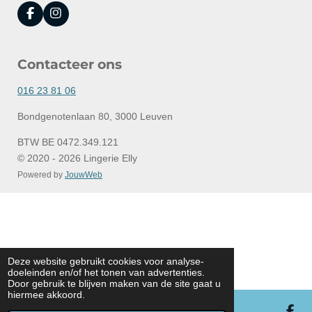
F
I
a
n
c
s
e
t
Contacteer ons
b
a
o
g
o
r
016 23 81 06
k
a
m
Bondgenotenlaan 80, 3000 Leuven
BTW BE 0472.349.121
© 2020 - 2026 Lingerie Elly
Powered by
JouwWeb
Deze website gebruikt cookies voor analyse-
doeleinden en/of het tonen van advertenties.
Door gebruik te blijven maken van de site gaat u
hiermee akkoord.