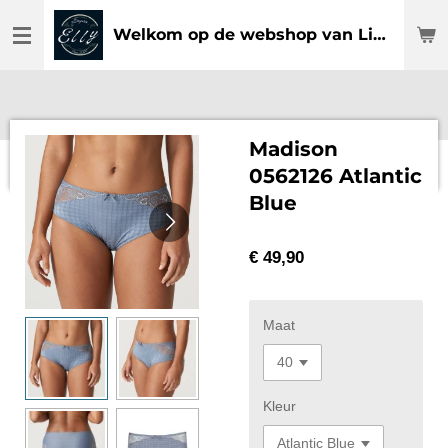
Ga
Welkom op de webshop van Lingerie Elly
direct
naar
de
hoofdinhoud
Madison
0562126 Atlantic
Blue
€ 49,90
Maat
Kleur