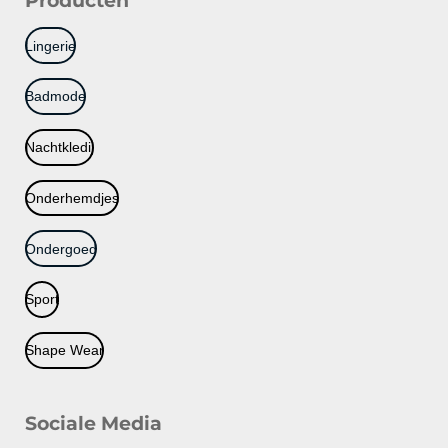
Producten
Lingerie
Badmode
Nachtkledij
Onderhemdjes
Ondergoed
Sport
Shape Wear
Sociale Media