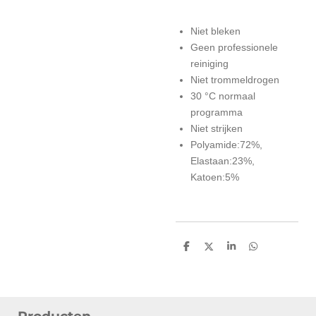
Niet bleken
Geen professionele
reiniging
Niet trommeldrogen
30 °C normaal
programma
Niet strijken
Polyamide:72%,
Elastaan:23%,
Katoen:5%
D
D
S
D
e
e
h
e
l
e
a
l
e
l
r
e
n
e
n