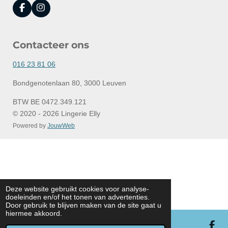
F
I
a
n
c
s
e
t
Contacteer ons
b
a
o
g
o
r
016 23 81 06
k
a
m
Bondgenotenlaan 80, 3000 Leuven
BTW BE 0472.349.121
© 2020 - 2026 Lingerie Elly
Powered by
JouwWeb
Deze website gebruikt cookies voor analyse-
doeleinden en/of het tonen van advertenties.
Door gebruik te blijven maken van de site gaat u
hiermee akkoord.