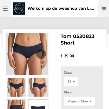
Ga
Welkom op de webshop van Lingerie Elly
direct
naar
de
hoofdinhoud
Tom 0520823
Short
€ 39,90
Maat
Kleur