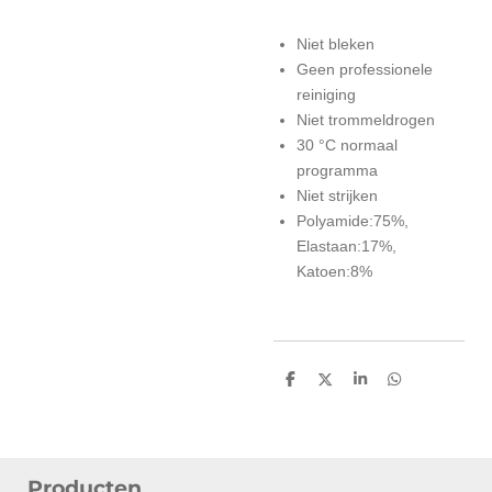
Niet bleken
Geen professionele
reiniging
Niet trommeldrogen
30 °C normaal
programma
Niet strijken
Polyamide:75%,
Elastaan:17%,
Katoen:8%
D
D
S
D
e
e
h
e
l
e
a
l
e
l
r
e
n
e
n
Producten