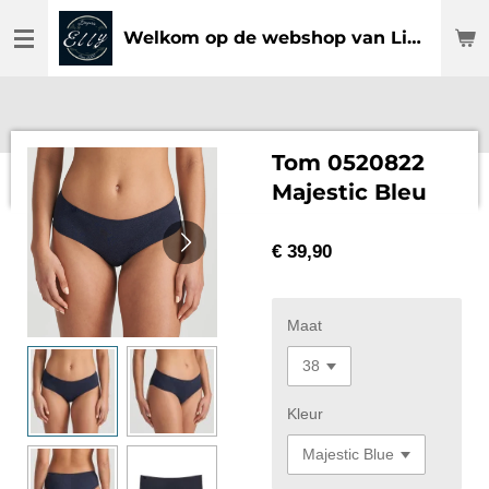
Ga
Welkom op de webshop van Lingerie Elly
direct
naar
de
hoofdinhoud
Tom 0520822
Majestic Bleu
€ 39,90
Maat
Kleur