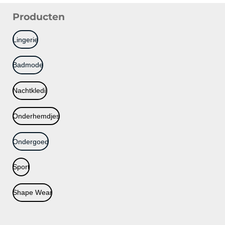
Producten
Lingerie
Badmode
Nachtkledij
Onderhemdjes
Ondergoed
Sport
Shape Wear