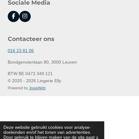
Sociale Media
F
I
a
n
c
s
e
t
Contacteer ons
b
a
o
g
o
r
016 23 81 06
k
a
m
Bondgenotenlaan 80, 3000 Leuven
BTW BE 0472.349.121
© 2020 - 2026 Lingerie Elly
Powered by
JouwWeb
Deze website gebruikt cookies voor analyse-
doeleinden en/of het tonen van advertenties.
Door gebruik te blijven maken van de site gaat u