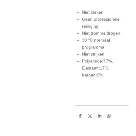
Niet bleken
Geen professionele
reiniging
Niet trommeldrogen
30 °C normaal
programma
Niet strijken
Polyamide:77%,
Elastaan:17%,
Katoen:6%
D
D
S
D
e
e
h
e
l
e
a
l
e
l
r
e
n
e
n