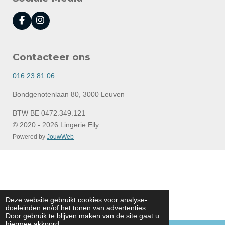
F
I
a
n
c
s
e
t
Contacteer ons
b
a
o
g
o
r
016 23 81 06
k
a
m
Bondgenotenlaan 80, 3000 Leuven
BTW BE 0472.349.121
© 2020 - 2026 Lingerie Elly
Powered by
JouwWeb
Deze website gebruikt cookies voor analyse-
doeleinden en/of het tonen van advertenties.
Door gebruik te blijven maken van de site gaat u
hiermee akkoord.