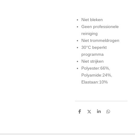
Niet bleken
Geen professionele
reiniging
Niet trommeldrogen
30°C beperkt
programma
Niet strijken
Polyester:66%,
Polyamide:24%,
Elastaan:10%
D
D
S
D
e
e
h
e
l
e
a
l
e
l
r
e
n
e
n