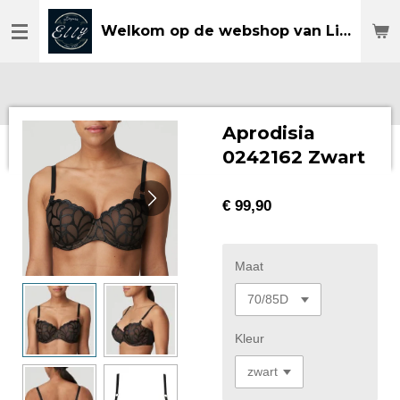
Ga
Welkom op de webshop van Lingerie Elly
direct
naar
de
hoofdinhoud
Aprodisia
0242162 Zwart
€ 99,90
Maat
Kleur