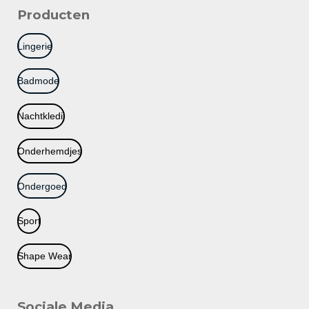
Producten
Lingerie
Badmode
Nachtkledij
Onderhemdjes
Ondergoed
Sport
Shape Wear
Sociale Media