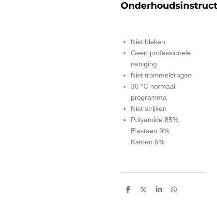
Onderhoudsinstruct
Niet bleken
Geen professionele
reiniging
Niet trommeldrogen
30 °C normaal
programma
Niet strijken
Polyamide:85%,
Elastaan:9%,
Katoen:6%
D
D
S
D
e
e
h
e
l
e
a
l
e
l
r
e