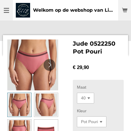
Ga
Welkom op de webshop van Lingerie Elly
direct
naar
de
hoofdinhoud
Jude 0522250
Pot Pouri
€ 29,90
Maat
Kleur