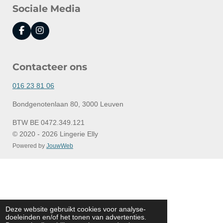
Sociale Media
F
I
a
n
c
s
e
t
Contacteer ons
b
a
o
g
o
r
016 23 81 06
k
a
m
Bondgenotenlaan 80, 3000 Leuven
BTW BE 0472.349.121
© 2020 - 2026 Lingerie Elly
Powered by
JouwWeb
Deze website gebruikt cookies voor analyse-
doeleinden en/of het tonen van advertenties.