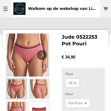
Ga
Welkom op de webshop van Lingerie Elly
direct
naar
de
hoofdinhoud
Jude 0522253
Pot Pouri
€ 34,90
Maat
Kleur