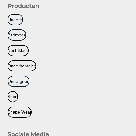
Producten
Lingerie
Badmode
Nachtkledij
Onderhemdjes
Ondergoed
Sport
Shape Wear
Sociale Media