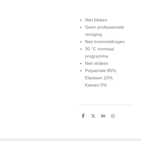
Niet bleken
Geen professionele
reiniging
Niet trommeldrogen
30 °C normaal
programma
Niet strijken
Polyamide:85%,
Elastaan:10%,
Katoen:5%
D
D
S
D
e
e
h
e
l
e
a
l
e
l
r
e
n
e
n