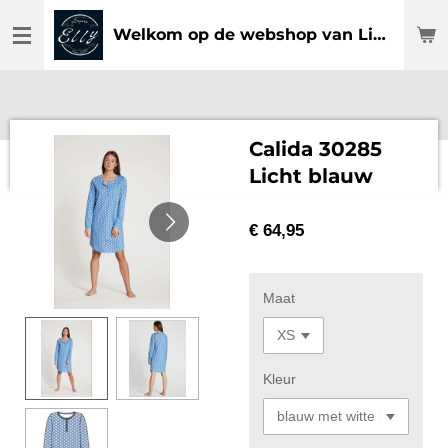
Ga
Welkom op de webshop van Lingerie Elly
direct
naar
de
hoofdinhoud
Calida 30285
Licht blauw
€ 64,95
Maat
Kleur