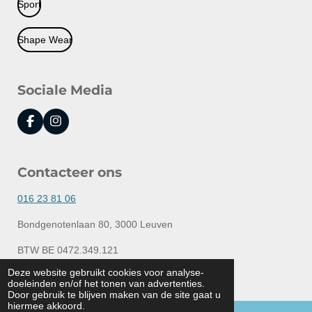
Sport
Shape Wear
Sociale Media
F
I
a
n
c
s
e
t
Contacteer ons
b
a
o
g
o
r
016 23 81 06
k
a
m
Bondgenotenlaan 80, 3000 Leuven
BTW BE 0472.349.121
© 2020 - 2026 Lingerie Elly
Deze website gebruikt cookies voor analyse-
doeleinden en/of het tonen van advertenties.
Powered by
JouwWeb
Door gebruik te blijven maken van de site gaat u
hiermee akkoord.