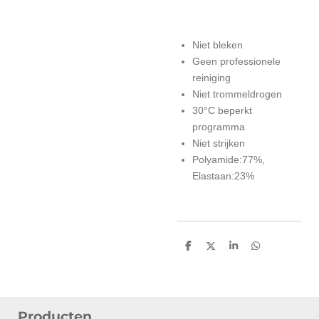
Niet bleken
Geen professionele
reiniging
Niet trommeldrogen
30°C beperkt
programma
Niet strijken
Polyamide:77%,
Elastaan:23%
D
D
S
D
e
e
h
e
l
e
a
l
e
l
r
e
n
e
n
Producten