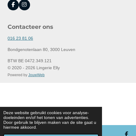
F
I
a
n
c
s
e
t
Contacteer ons
b
a
o
g
o
r
016 23 81 06
k
a
m
Bondgenotenlaan 80, 3000 Leuven
BTW BE 0472.349.121
© 2020 - 2026 Lingerie Elly
Powered by
JouwWeb
Deze website gebruikt cookies voor analyse-
doeleinden en/of het tonen van advertenties.
Door gebruik te blijven maken van de site gaat u
hiermee akkoord.