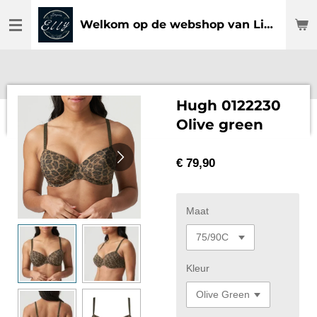
Ga
Welkom op de webshop van Lingerie Elly
direct
naar
de
hoofdinhoud
Hugh 0122230
Olive green
€ 79,90
Maat
Kleur