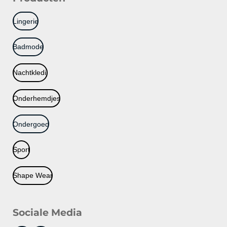
Lingerie
Badmode
Nachtkledij
Onderhemdjes
Ondergoed
Sport
Shape Wear
Sociale Media