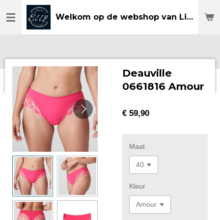
Ga
Welkom op de webshop van Lingerie Elly
direct
naar
de
hoofdinhoud
Deauville
0661816 Amour
€ 59,90
Maat
Kleur