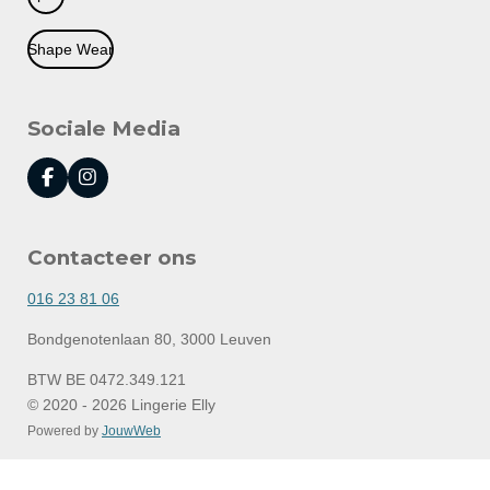
Shape Wear
Sociale Media
F
I
a
n
c
s
e
t
Contacteer ons
b
a
o
g
o
r
016 23 81 06
k
a
m
Bondgenotenlaan 80, 3000 Leuven
BTW BE 0472.349.121
© 2020 - 2026 Lingerie Elly
Powered by
JouwWeb