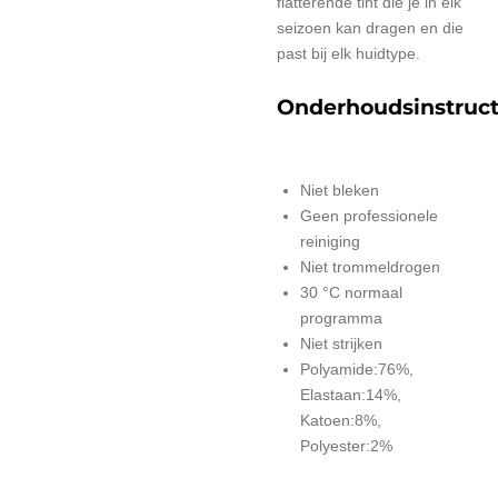
flatterende tint die je in elk
seizoen kan dragen en die
past bij elk huidtype.
Onderhoudsinstruct
Niet bleken
Geen professionele
reiniging
Niet trommeldrogen
30 °C normaal
programma
Niet strijken
Polyamide:76%,
Elastaan:14%,
Katoen:8%,
Polyester:2%