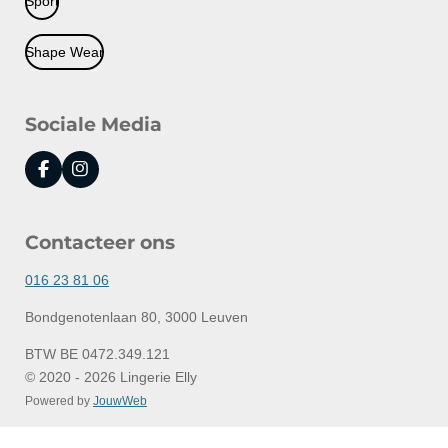
Sport
Shape Wear
Sociale Media
F
I
a
n
c
s
e
t
Contacteer ons
b
a
o
g
o
r
016 23 81 06
k
a
m
Bondgenotenlaan 80, 3000 Leuven
BTW BE 0472.349.121
© 2020 - 2026 Lingerie Elly
Powered by
JouwWeb