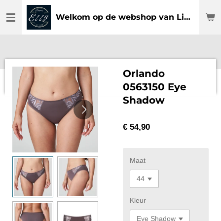
Ga
Welkom op de webshop van Lingerie Elly
direct
naar
de
hoofdinhoud
Orlando
0563150 Eye
Shadow
€ 54,90
Maat
Kleur