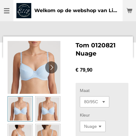
Ga
Welkom op de webshop van Lingerie Elly
direct
naar
de
hoofdinhoud
Tom 0120821
Nuage
€ 79,90
Maat
Kleur