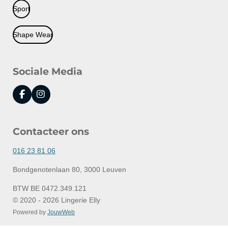
Sport
Shape Wear
Sociale Media
F
I
a
n
c
s
e
t
Contacteer ons
b
a
o
g
o
r
016 23 81 06
k
a
m
Bondgenotenlaan 80, 3000 Leuven
BTW BE 0472.349.121
© 2020 - 2026 Lingerie Elly
Powered by
JouwWeb