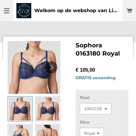
Ga
Welkom op de webshop van Lingerie Elly
direct
naar
de
hoofdinhoud
Sophora
0163180 Royal
€ 105,00
GRATIS verzending
Maat
Kleur