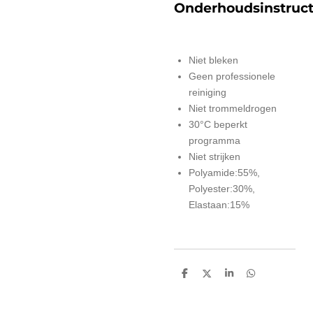
Onderhoudsinstruct
Niet bleken
Geen professionele
reiniging
Niet trommeldrogen
30°C beperkt
programma
Niet strijken
Polyamide:55%,
Polyester:30%,
Elastaan:15%
D
D
S
D
e
e
h
e
l
e
a
l
e
l
r
e