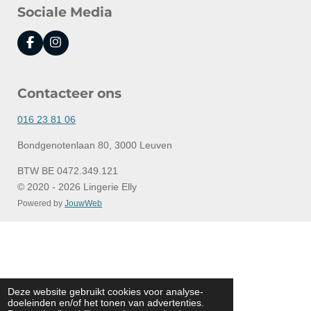
Sociale Media
F
I
a
n
c
s
e
t
Contacteer ons
b
a
o
g
o
r
016 23 81 06
k
a
m
Bondgenotenlaan 80, 3000 Leuven
BTW BE 0472.349.121
© 2020 - 2026 Lingerie Elly
Powered by
JouwWeb
Deze website gebruikt cookies voor analyse-
doeleinden en/of het tonen van advertenties.