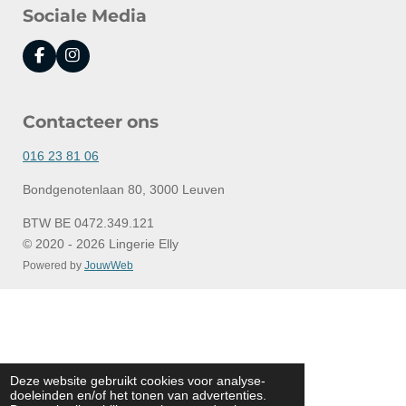
Sociale Media
F
I
a
n
c
s
e
t
Contacteer ons
b
a
o
g
o
r
016 23 81 06
k
a
m
Bondgenotenlaan 80, 3000 Leuven
BTW BE 0472.349.121
© 2020 - 2026 Lingerie Elly
Powered by
JouwWeb
Deze website gebruikt cookies voor analyse-
doeleinden en/of het tonen van advertenties.