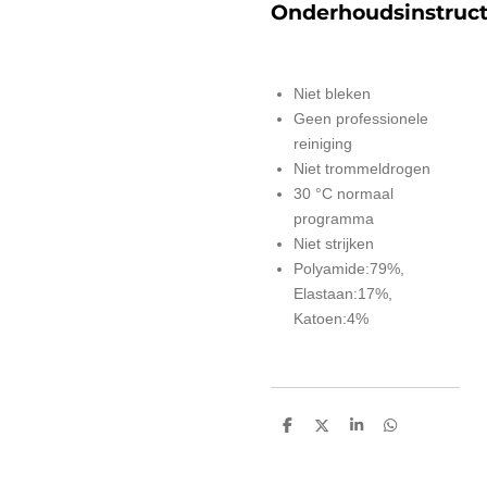
Onderhoudsinstruct
Niet bleken
Geen professionele
reiniging
Niet trommeldrogen
30 °C normaal
programma
Niet strijken
Polyamide:79%,
Elastaan:17%,
Katoen:4%
D
D
S
D
e
e
h
e
l
e
a
l
e
l
r
e