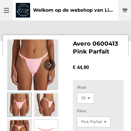
Ga
Welkom op de webshop van Lingerie Elly
direct
naar
de
hoofdinhoud
Avero 0600413
Pink Parfait
€ 44,90
Maat
Kleur