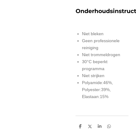
Onderhoudsinstruct
Niet bleken
Geen professionele
reiniging
Niet trommeldrogen
30°C beperkt
programma
Niet strijken
Polyamide:46%,
Polyester:39%,
Elastaan:15%
D
D
S
D
e
e
h
e