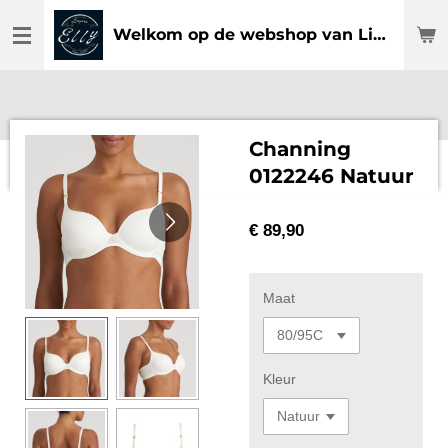
Ga
Welkom op de webshop van Lingerie Elly
direct
naar
de
hoofdinhoud
Channing
0122246 Natuur
€ 89,90
Maat
Kleur