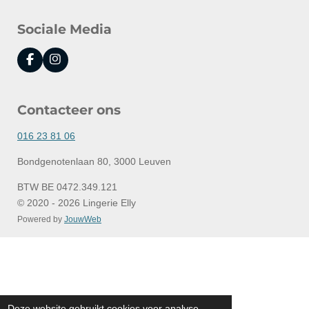
Sociale Media
F
I
a
n
c
s
e
t
Contacteer ons
b
a
o
g
o
r
016 23 81 06
k
a
m
Bondgenotenlaan 80, 3000 Leuven
BTW BE 0472.349.121
© 2020 - 2026 Lingerie Elly
Powered by
JouwWeb
Deze website gebruikt cookies voor analyse-