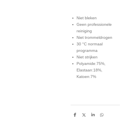
Niet bleken
Geen professionele
reiniging
Niet trommeldrogen
30 °C normaal
programma
Niet strijken
Polyamide:75%,
Elastaan:18%,
Katoen:7%
D
D
S
D
e
e
h
e
l
e
a
l