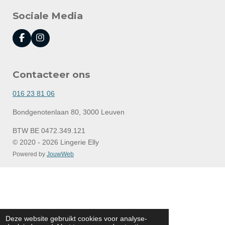
Sociale Media
F
I
a
n
c
s
e
t
Contacteer ons
b
a
o
g
o
r
016 23 81 06
k
a
m
Bondgenotenlaan 80, 3000 Leuven
BTW BE 0472.349.121
© 2020 - 2026 Lingerie Elly
Powered by
JouwWeb
Deze website gebruikt cookies voor analyse-