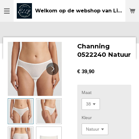
Ga
Welkom op de webshop van Lingerie Elly
direct
naar
de
hoofdinhoud
Channing
0522240 Natuur
€ 39,90
Maat
Kleur