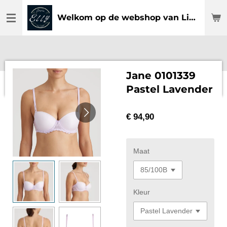
Ga
Welkom op de webshop van Lingerie Elly
direct
naar
de
hoofdinhoud
Jane 0101339
Pastel Lavender
€ 94,90
Maat
Kleur