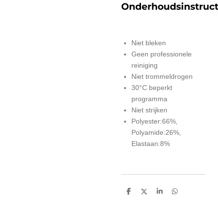
Onderhoudsinstruct
Niet bleken
Geen professionele
reiniging
Niet trommeldrogen
30°C beperkt
programma
Niet strijken
Polyester:66%,
Polyamide:26%,
Elastaan:8%
D
D
S
D
e
e
h
e
l
e
a
l
e
l
r
e