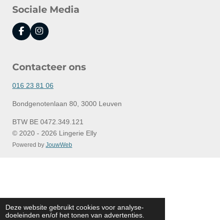
Sociale Media
F
I
a
n
c
s
e
t
Contacteer ons
b
a
o
g
o
r
016 23 81 06
k
a
m
Bondgenotenlaan 80, 3000 Leuven
BTW BE 0472.349.121
© 2020 - 2026 Lingerie Elly
Powered by
JouwWeb
Deze website gebruikt cookies voor analyse-
doeleinden en/of het tonen van advertenties.