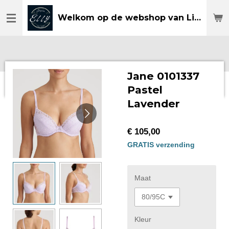
Ga
Welkom op de webshop van Lingerie Elly
direct
naar
de
hoofdinhoud
Jane 0101337
Pastel
Lavender
€ 105,00
GRATIS verzending
Maat
Kleur