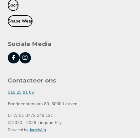
Sport
Shape Wear
Sociale Media
F
I
a
n
c
s
e
t
Contacteer ons
b
a
o
g
o
r
016 23 81 06
k
a
m
Bondgenotenlaan 80, 3000 Leuven
BTW BE 0472.349.121
© 2020 - 2026 Lingerie Elly
Powered by
JouwWeb