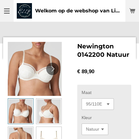
Ga
Welkom op de webshop van Lingerie Elly
direct
naar
de
hoofdinhoud
Newington
0142200 Natuur
€ 89,90
Maat
Kleur