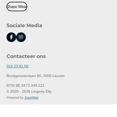
Shape Wear
Sociale Media
F
I
a
n
c
s
e
t
Contacteer ons
b
a
o
g
o
r
016 23 81 06
k
a
m
Bondgenotenlaan 80, 3000 Leuven
BTW BE 0472.349.121
© 2020 - 2026 Lingerie Elly
Powered by
JouwWeb