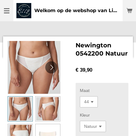
Ga
Welkom op de webshop van Lingerie Elly
direct
naar
de
hoofdinhoud
Newington
0542200 Natuur
€ 39,90
Maat
Kleur