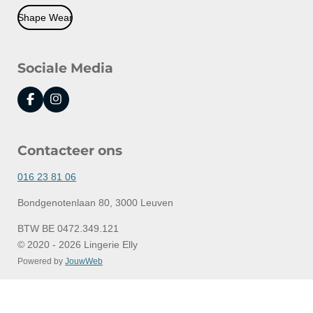
Shape Wear
Sociale Media
F
I
a
n
c
s
e
t
Contacteer ons
b
a
o
g
o
r
016 23 81 06
k
a
m
Bondgenotenlaan 80, 3000 Leuven
BTW BE 0472.349.121
© 2020 - 2026 Lingerie Elly
Powered by
JouwWeb