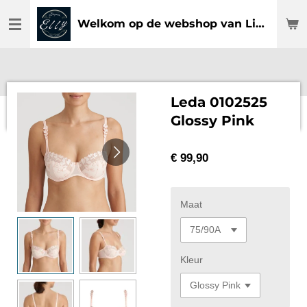
Ga
Welkom op de webshop van Lingerie Elly
direct
naar
de
hoofdinhoud
Leda 0102525
Glossy Pink
€ 99,90
Maat
Kleur