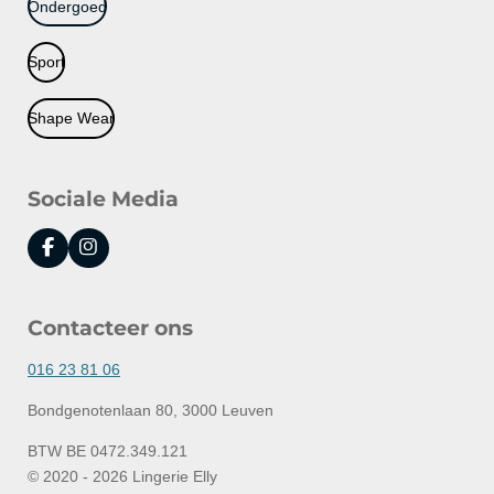
Ondergoed
Sport
Shape Wear
Sociale Media
F
I
a
n
c
s
e
t
Contacteer ons
b
a
o
g
o
r
016 23 81 06
k
a
m
Bondgenotenlaan 80, 3000 Leuven
BTW BE 0472.349.121
© 2020 - 2026 Lingerie Elly