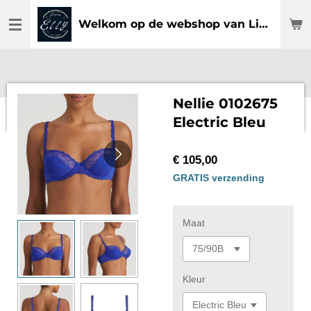
Ga
Welkom op de webshop van Lingerie Elly
direct
naar
de
hoofdinhoud
Nellie 0102675
Electric Bleu
€ 105,00
GRATIS verzending
Maat
Kleur