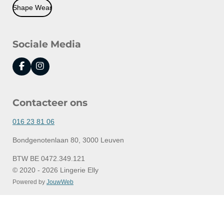
Shape Wear
Sociale Media
F
I
a
n
c
s
e
t
Contacteer ons
b
a
o
g
o
r
016 23 81 06
k
a
m
Bondgenotenlaan 80, 3000 Leuven
BTW BE 0472.349.121
© 2020 - 2026 Lingerie Elly
Powered by
JouwWeb