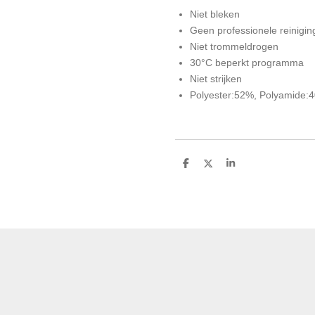
Niet bleken
Geen professionele reinigin
Niet trommeldrogen
30°C beperkt programma
Niet strijken
Polyester:52%, Polyamide:
D
D
S
e
e
h
l
e
a
e
l
r
n
e