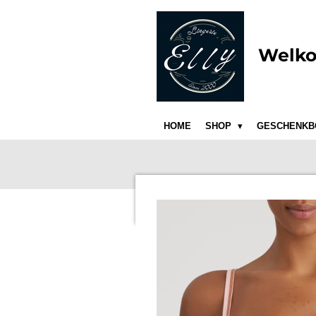
Ga
direct
naar
Welko
de
hoofdinhoud
HOME
SHOP
GESCHENKB