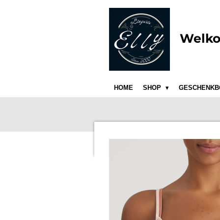
Ga
direct
naar
Welko
de
hoofdinhoud
HOME
SHOP
GESCHENKB