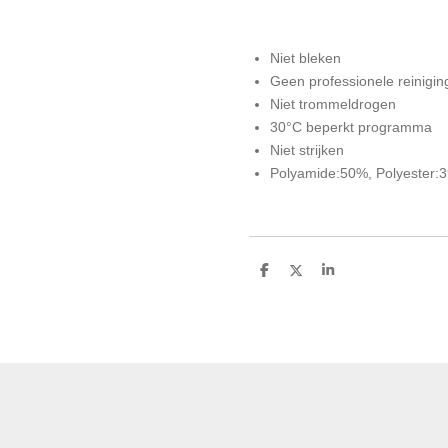
Niet bleken
Geen professionele reinigin
Niet trommeldrogen
30°C beperkt programma
Niet strijken
Polyamide:50%, Polyester:
D
D
S
e
e
h
l
e
a
e
l
r
n
e