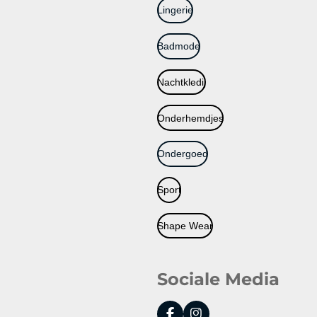
Lingerie
Badmode
Nachtkledij
Onderhemdjes
Ondergoed
Sport
Shape Wear
Sociale Media