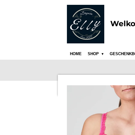
Ga
direct
naar
Welko
de
hoofdinhoud
HOME
SHOP
GESCHENKB