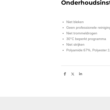
Onderhoudsinst
Niet bleken
Geen professionele reinigin
Niet trommeldrogen
30°C beperkt programma
Niet strijken
Polyamide:67%, Polyester:
D
D
S
e
e
h
l
e
a
e
l
r
n
e