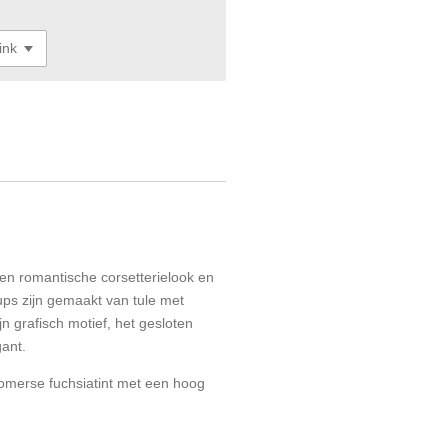
en romantische corsetterielook en
ups zijn gemaakt van tule met
n grafisch motief, het gesloten
gant.
 zomerse fuchsiatint met een hoog