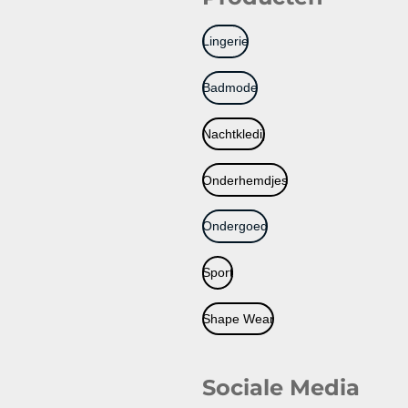
Lingerie
Badmode
Nachtkledij
Onderhemdjes
Ondergoed
Sport
Shape Wear
Sociale Media