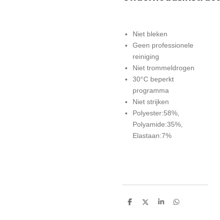
Niet bleken
Geen professionele
reiniging
Niet trommeldrogen
30°C beperkt
programma
Niet strijken
Polyester:58%,
Polyamide:35%,
Elastaan:7%
D
D
S
D
e
e
h
e
l
e
a
l