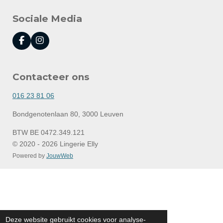
Sociale Media
F
I
a
n
c
s
e
t
Contacteer ons
b
a
o
g
o
r
016 23 81 06
k
a
m
Bondgenotenlaan 80, 3000 Leuven
BTW BE 0472.349.121
© 2020 - 2026 Lingerie Elly
Powered by
JouwWeb
Deze website gebruikt cookies voor analyse-