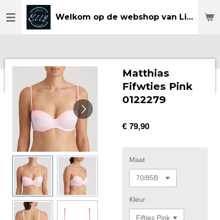
Ga
Welkom op de webshop van Lingerie Elly
direct
naar
de
hoofdinhoud
Matthias
Fifwties Pink
0122279
€ 79,90
Maat
Kleur